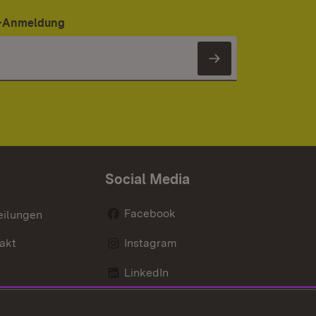
er-Anmeldung
Newsletter 
Social Media
Facebook
eilungen
akt
Instagram
LinkedIn
Social Wall