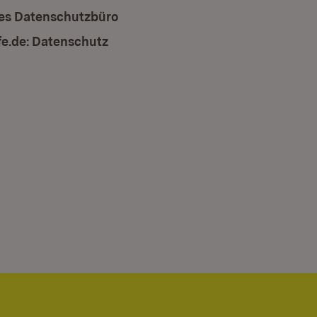
les Datenschutzbüro
(Öffnet in neuem Fenster)
fe.de: Datenschutz
(Öffnet in neuem Fenster)