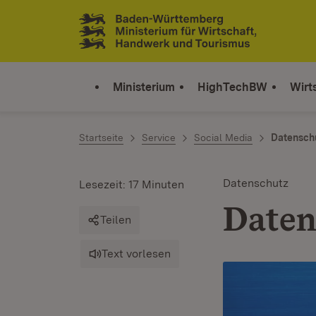
Zum Inhalt springen
Link zur Startseite
Ministerium
HighTechBW
Wirt
Startseite
Service
Social Media
Datensch
Datenschutz
Lesezeit: 17 Minuten
Daten
Teilen
Text vorlesen