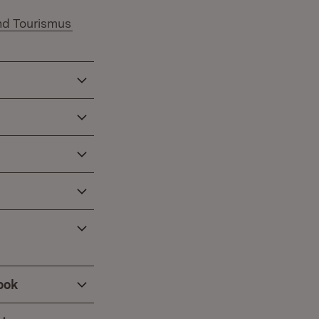
(Öffnet in neuem Fenster)
und Tourismus
ook