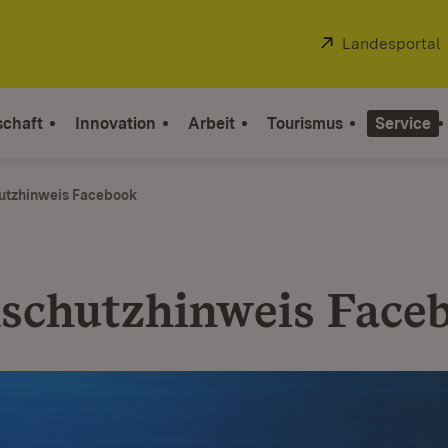
Extern:
Landesportal
schaft
Innovation
Arbeit
Tourismus
Service
utzhinweis Facebook
schutzhinweis Face