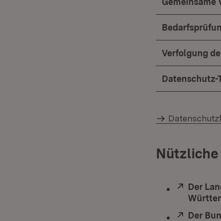
Gemeinsame Ve
Bedarfsprüfun
Verfolgung de
Datenschutz-T
Datenschutzf
Nützliche
Extern:
Der Lan
Württe
Extern:
Der Bun