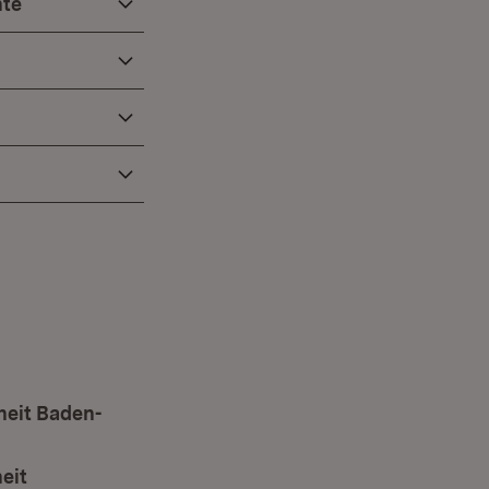
hte
heit Baden-
eit
(Öffnet in neuem Fenster)