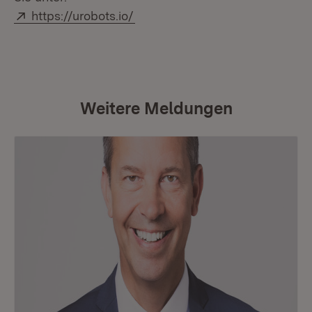
Extern:
(Öffnet in neuem Fenster)
https://urobots.io/
Weitere Meldungen