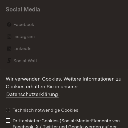
Social Media
Facebook
Instagram
LinkedIn
Social Wall
Youtube
Wir verwenden Cookies. Weitere Informationen zu
Cookies erhalten Sie in unserer
Zum 
Datenschutzerklärung
.
Kontakt
Datenschutz
Benutzungshinweise
Erklärung zur
Technisch notwendige Cookies
Barrierefreiheit
Drittanbieter-Cookies (Social-Media-Elemente von
Impressum
Cookies
Facebook, X / Twitter und Google werden auf der